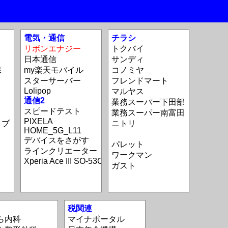
電気・通信
チラシ
リボンエナジー
トクバイ
日本通信
サンディ
保
my楽天モバイル
コノミヤ
スターサーバー
フレンドマート
Lolipop
マルヤス
通信2
業務スーパー下田部
スピードテスト
業務スーパー南富田
PIXELA
ラブ
ニトリ
HOME_5G_L11
デバイスをさがす
パレット
ラインクリエーター
ワークマン
Xperia Ace III SO-53C
ガスト
税関連
ら内科
マイナポータル