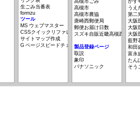
リンク表
高槻市ごみ
かす
生ごみ当番表
高槻市
うえ
formzu
高槻市農協
第二
ツール
唐崎西郵便局
大阪
MS ウェブマスター
郵便お届け日数
大阪
CSSクイックリファレンス
スズキ自販近畿高槻西
大阪
サイトマップ作成
藍野
G ページスピードチェック
製品登録ページ
和田
取説
富永
象印
たん
パナソニック
そう