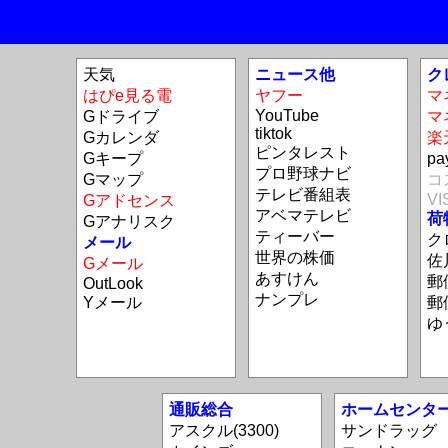
天気
ニュース他
ク
はぴe見る電
ヤフー
マ
YouTube
Gドライブ
マ
tiktok
Gカレンダ
楽
ピンタレスト
Gキープ
p
プロ野球ナビ
Gマップ
コ
テレビ番組表
VI
Gアドセンス
アベマテレビ
荷
Gアナリスク
ティーバー
ク
メール
世界の株価
佐
Gメール
あすけん
郵
OutLook
ナンプレ
Yメール
郵
ゆ
通販総合
ホームセンタ
アスクル(3300)
サンドラッグ