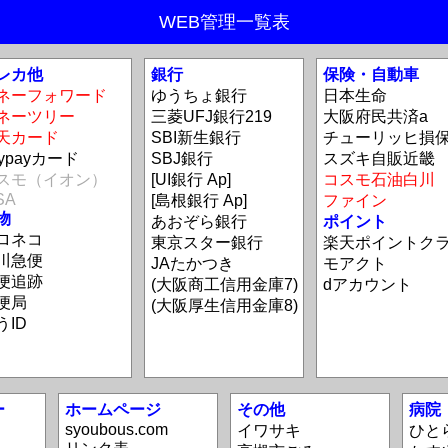
WEB管理一覧表
レカ他
銀行
保険・自動車
ネーフォワード
ゆうちょ銀行
日本生命
ネーツリー
三菱UFJ銀行219
大阪府民共済a
天カード
SBI新生銀行
チューリッヒ損
aypayカード
SBJ銀行
スズキ自販近畿
スモ（イオン）
[UI銀行 Ap]
コスモ石油白川
SA
[島根銀行 Ap]
ファイン
物
あおぞら銀行
ポイント
ロネコ
東京スター銀行
楽天ポイントク
川急便
JAたかつき
モアクト
便追跡
(大阪商工信用金庫7)
dアカウント
便局
(大阪厚生信用金庫8)
うID
ー
ホームページ
その他
病院
syoubous.com
イワサキ
ひと