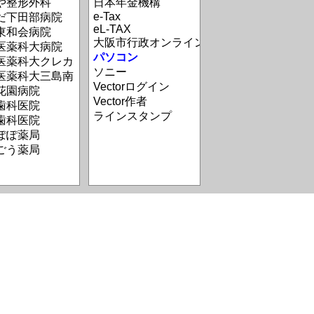
や整形外科
日本年金機構
e-Tax
だ下田部病院
eL-TAX
東和会病院
大阪市行政オンライン
医薬科大病院
パソコン
医薬科大クレカ
ソニー
医薬科大三島南
Vectorログイン
花園病院
Vector作者
歯科医院
ラインスタンプ
歯科医院
ぽぽ薬局
ごう薬局