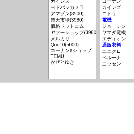
カインズ
コーナン
ヨドバシカメラ
カインズ
アマゾン(3500)
ニトリ
楽天市場(3980)
電機
価格ドットコム
ジョーシン
ヤフーショップ(3980)
ヤマダ電機
メルカリ
エディオン
Qoo10(5000)
通販衣料
コーナンeショップ
ユニクロ
TEMU
ベルーナ
かぜとゆき
ニッセン